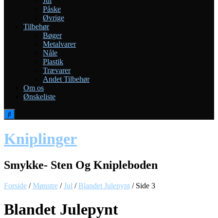
Jul
Påske
Øvrige
Tilbehør
Bøger
Metalvarer
Nåle
Plastik
Trævarer
Andet Tilbehør
Om os
Ønskeliste
Kniplinger
Smykke- Sten Og Knipleboden
Forside
/
Mønstre
/
Jul
/
Blandet Julepynt
/ Side 3
Blandet Julepynt