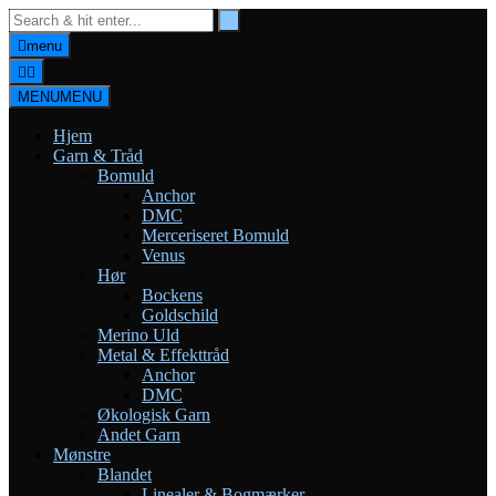
Skip
to
menu
content
MENU
MENU
Hjem
Garn & Tråd
Bomuld
Anchor
DMC
Merceriseret Bomuld
Venus
Hør
Bockens
Goldschild
Merino Uld
Metal & Effekttråd
Anchor
DMC
Økologisk Garn
Andet Garn
Mønstre
Blandet
Linealer & Bogmærker