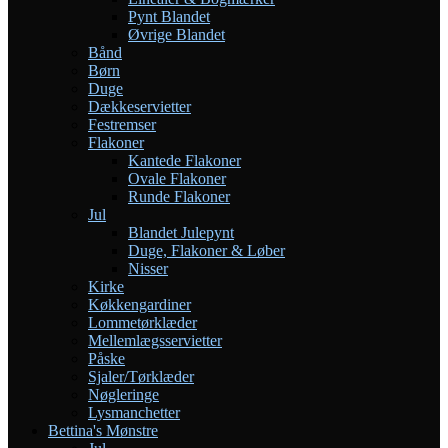
Pynt Blandet
Øvrige Blandet
Bånd
Børn
Duge
Dækkeservietter
Festremser
Flakoner
Kantede Flakoner
Ovale Flakoner
Runde Flakoner
Jul
Blandet Julepynt
Duge, Flakoner & Løber
Nisser
Kirke
Køkkengardiner
Lommetørklæder
Mellemlægsservietter
Påske
Sjaler/Tørklæder
Nøgleringe
Lysmanchetter
Bettina's Mønstre