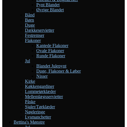
Pynt Blandet
Øvrige Blandet
Bånd
Børn
Duge
Dækkeservietter
Festremser
Flakoner
Kantede Flakoner
Ovale Flakoner
Runde Flakoner
Jul
Blandet Julepynt
Duge, Flakoner & Løber
Nisser
Kirke
Køkkengardiner
Lommetørklæder
Mellemlægsservietter
Påske
Sjaler/Tørklæder
Nøgleringe
Lysmanchetter
Bettina's Mønstre