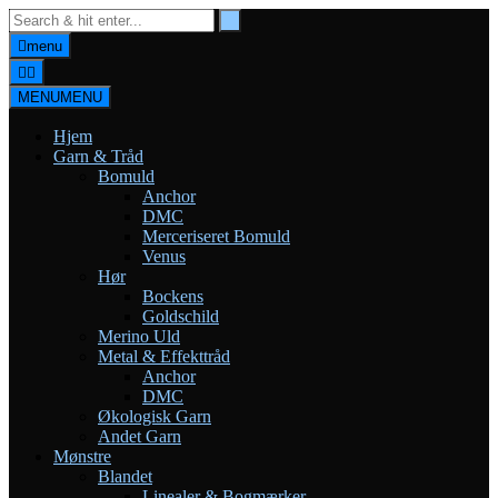
Skip
to
menu
content
MENU
MENU
Hjem
Garn & Tråd
Bomuld
Anchor
DMC
Merceriseret Bomuld
Venus
Hør
Bockens
Goldschild
Merino Uld
Metal & Effekttråd
Anchor
DMC
Økologisk Garn
Andet Garn
Mønstre
Blandet
Linealer & Bogmærker