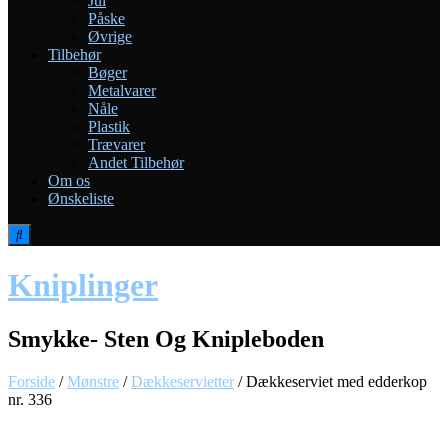
Jul
Påske
Øvrige
Tilbehør
Bøger
Metalvarer
Nåle
Plastik
Trævarer
Andet Tilbehør
Om os
Ønskeliste
Kniplinger
Smykke- Sten Og Knipleboden
Forside
/
Mønstre
/
Dækkeservietter
/ Dækkeserviet med edderkop
nr. 336