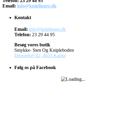
Telefon: 23 29 44 95
Email:
info@kniplinger.dk
Kontakt
Email:
info@kniplinger.dk
Telefon:
23 29 44 95
Besøg vores butik
Smykke- Sten Og Knipleboden
Drosselvej 82, 4653 Karise
Følg os på Facebook