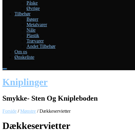
Påske
Øvrige
Tilbehør
Bøger
Metalvarer
Nåle
Plastik
Trævarer
Andet Tilbehør
Om os
Ønskeliste
Kniplinger
Smykke- Sten Og Knipleboden
Forside
/
Mønstre
/ Dækkeservietter
Dækkeservietter