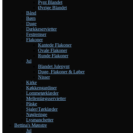
Pynt Blandet
Øvrige Blandet
Bånd
Børn
Duge
Dækkeservietter
Festremser
Flakoner
Kantede Flakoner
Ovale Flakoner
Runde Flakoner
Jul
Blandet Julepynt
Duge, Flakoner & Løber
Nisser
Kirke
Køkkengardiner
Lommetørklæder
Mellemlægsservietter
Påske
Sjaler/Tørklæder
Nøgleringe
Lysmanchetter
Bettina's Mønstre
Jul