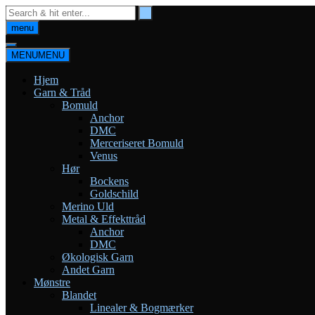
Skip
to
menu
content
MENU
MENU
Hjem
Garn & Tråd
Bomuld
Anchor
DMC
Merceriseret Bomuld
Venus
Hør
Bockens
Goldschild
Merino Uld
Metal & Effekttråd
Anchor
DMC
Økologisk Garn
Andet Garn
Mønstre
Blandet
Linealer & Bogmærker