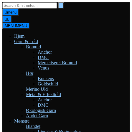
Skip
to
menu
content
MENU
MENU
Hjem
Garn & Tråd
Bomuld
Anchor
DMC
Merceriseret Bomuld
Venus
Hør
Bockens
Goldschild
Merino Uld
Metal & Effekttråd
Anchor
DMC
Økologisk Garn
Andet Garn
Mønstre
Blandet
Linealer & Bogmærker