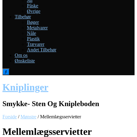
Jul
Påske
Øvrige
Tilbehør
Bøger
Metalvarer
Nåle
Plastik
Trævarer
Andet Tilbehør
Om os
Ønskeliste
Kniplinger
Smykke- Sten Og Knipleboden
Forside
/
Mønstre
/ Mellemlægsservietter
Mellemlægsservietter