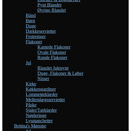
Pynt Blandet
Øvrige Blandet
Bånd
Børn
Duge
Dækkeservietter
Festremser
Flakoner
Kantede Flakoner
Ovale Flakoner
Runde Flakoner
Jul
Blandet Julepynt
Duge, Flakoner & Løber
Nisser
Kirke
Køkkengardiner
Lommetørklæder
Mellemlægsservietter
Påske
Sjaler/Tørklæder
Nøgleringe
Lysmanchetter
Bettina's Mønstre